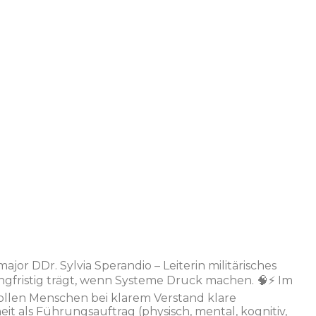
or DDr. Sylvia Sperandio – Leiterin militärisches
gfristig trägt, wenn Systeme Druck machen. 🧠⚡️ Im
sollen Menschen bei klarem Verstand klare
t als Führungsauftrag (physisch, mental, kognitiv,