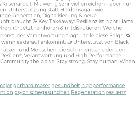
& Krisenarbeit: Mit wenig sehr viel erreichen – aber nur
en: Unterstützung statt Heldensaga – wie
unge Generation, Digitalisierung & neue
nft braucht 🎯 Key Takeaway: Resilienz ist nicht Härte.
ehen. 👉 Jetzt reinhören & mitdiskutieren: Welche
nst, der Verantwortung trägt – teile diese Folge. 🔁
it – wenn es darauf ankommt. 🤝 Unterstützt von Black
chützen und Menschen, die sich im entscheidenden
r Resilienz, Verantwortung und High Performance
er Community the b.a.s.e. Stay strong. Stay human. When
major
gerhard moser
gesundheit
highperformance
ntion
psychischegesundheit
Regeneration
resilienz