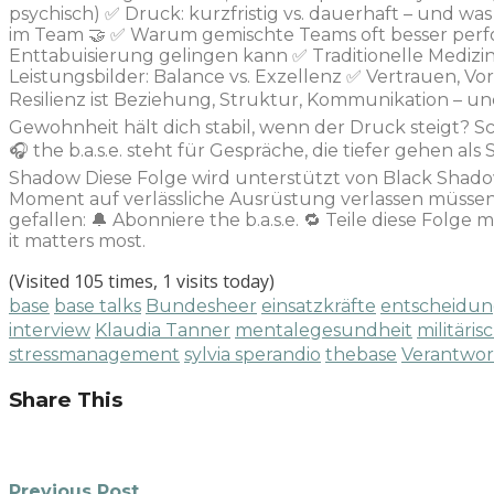
psychisch) ✅ Druck: kurzfristig vs. dauerhaft – und was 
im Team 🤝 ✅ Warum gemischte Teams oft besser perfor
Enttabuisierung gelingen kann ✅ Traditionelle Medizin 
Leistungsbilder: Balance vs. Exzellenz ✅ Vertrauen, Vo
Resilienz ist Beziehung, Struktur, Kommunikation – un
Gewohnheit hält dich stabil, wenn der Druck steigt? S
🎧 the b.a.s.e. steht für Gespräche, die tiefer gehen 
Shadow Diese Folge wird unterstützt von Black Shado
Moment auf verlässliche Ausrüstung verlassen müssen
gefallen: 🔔 Abonniere the b.a.s.e. 🔁 Teile diese Folg
it matters most.
(Visited 105 times, 1 visits today)
base
base talks
Bundesheer
einsatzkräfte
entscheidu
interview
Klaudia Tanner
mentalegesundheit
militäri
stressmanagement
sylvia sperandio
thebase
Verantwo
Share This
Previous Post