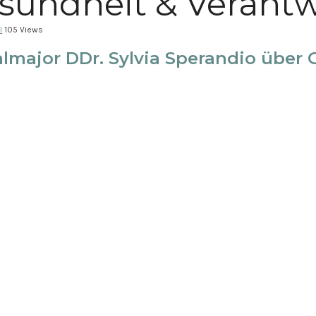
sundheit & Verant
l
105 Views
almajor DDr. Sylvia Sperandio übe