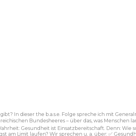
 In dieser the b.a.s.e. Folge spreche ich mit Generalmaj
eichischen Bundesheeres – über das, was Menschen lan
ahrheit: Gesundheit ist Einsatzbereitschaft. Denn: Wie 
 am Limit laufen? Wir sprechen u. a. über: ✅ Gesundhei