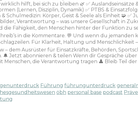
wirklich hilft, bei sich zu bleiben 🌿 ✅ Auslandseinsätze 
men (Lernen, Disziplin, Dynamik) ✅ PTBS & Einsatzfolg
& Schulmedizin: Körper, Geist & Seele als Einheit 🧩 ✅ J
rbilder, Verantwortung – was unsere Gesellschaft in Zuku
d die Fähigkeit, den Menschen hinter der Funktion zu s
chreib’s in die Kommentare. 💬 Und wenn du jemanden ken
als Schlagzeilen. Für Klarheit, Haltung und Menschlichke
w – dem Ausrüster für Einsatzkräfte, Behörden, Sports
. 🔔 Jetzt abonnieren & teilen Wenn dir Gespräche übe
e mit Menschen, die Verantwortung tragen 👤 Bleib Teil d
ngenunterdruck
Führung
führungunterdruck
general
schesgesundheitswesen
öbh
personal base
podcast
Präve
rtung