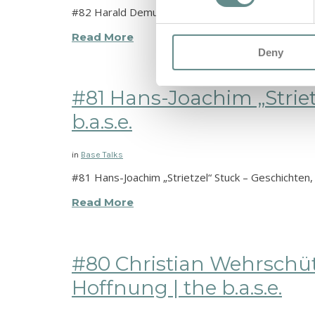
#82 Harald Demuth – Der Mann, der den Audi Quat
Read More
Deny
#81 Hans-Joachim „Strietz
b.a.s.e.
in
Base Talks
#81 Hans-Joachim „Strietzel“ Stuck – Geschichten
Read More
#80 Christian Wehrschütz
Hoffnung | the b.a.s.e.