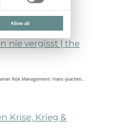
Allow all
 nie vergisst | the
ft Human Risk Management: Hans-Joachim…
n Krise, Krieg &