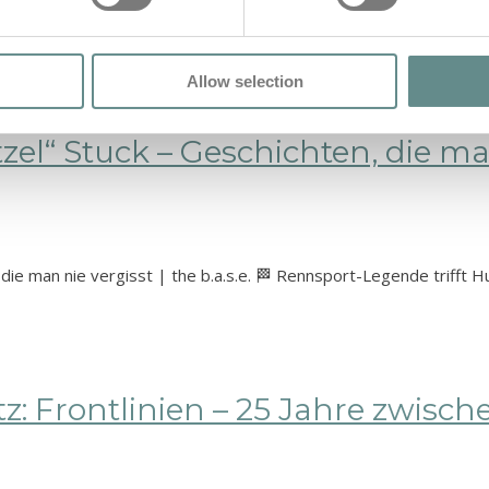
tro zur Legende machte | Leben am Limit | the b.a.s.e…
Allow selection
el“ Stuck – Geschichten, die man
, die man nie vergisst | the b.a.s.e. 🏁 Rennsport-Legende trif
: Frontlinien – 25 Jahre zwische