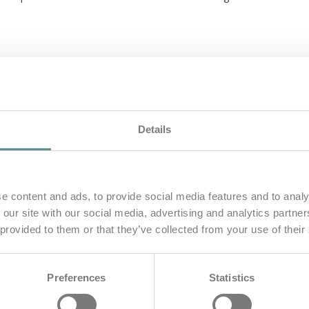
 Mähr: Gold im Sturm, mentale 
Details
tale Stärke & der lange Weg nach oben | the b.a.s.e. 🌊 Was…
e content and ads, to provide social media features and to analy
 our site with our social media, advertising and analytics partn
 provided to them or that they’ve collected from your use of their
r Mann, der den Audi Quattro z
s.e
Preferences
Statistics