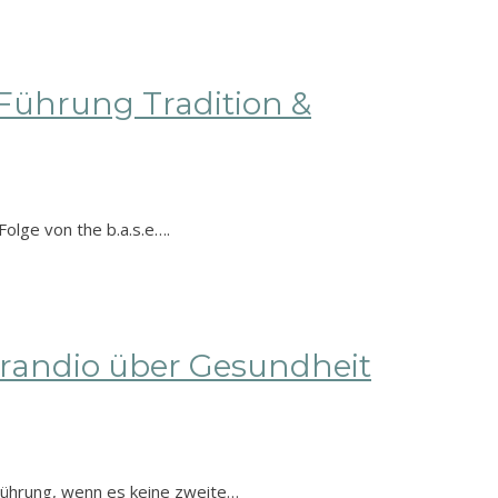
 Führung Tradition &
olge von the b.a.s.e….
perandio über Gesundheit
Führung, wenn es keine zweite…