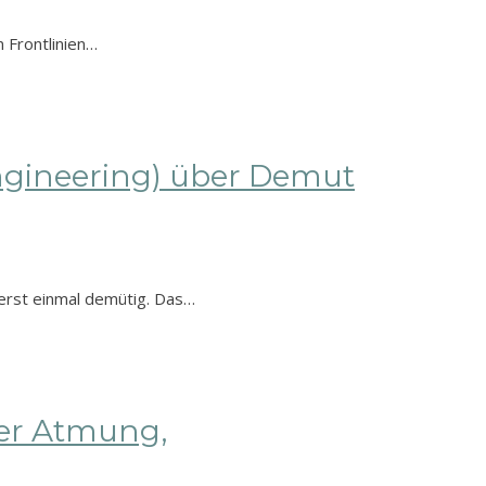
n Frontlinien…
Engineering) über Demut
erst einmal demütig. Das…
ber Atmung,