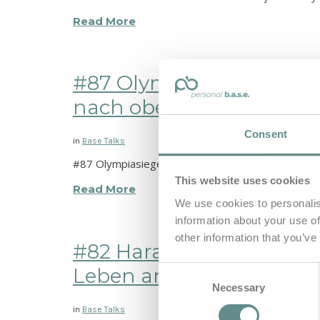
Read More
#87 Olympiasieger Lukas
nach oben | the b.a.s.e.
Consent
in
Base Talks
#87 Olympiasieger Lukas Mähr: Gold im Sturm, men
This website uses cookies
Read More
We use cookies to personalis
information about your use of
other information that you’ve
#82 Harald Demuth – De
Leben am Limit | the b.a.
Consent
Necessary
Selection
in
Base Talks