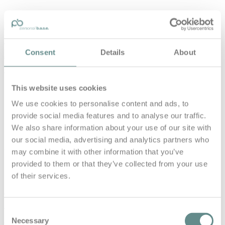
#86 Dein Körper vergisst nichts –
Jelle Zandveld über Heilung,
Atmung & Menschlichkeit | the
Consent
Details
About
b.a.s.e
This website uses cookies
in
Base Talks
We use cookies to personalise content and ads, to
#86 Dein Körper vergisst nichts – Jelle Zandveld über
Heilung, Atmung & Menschlichkeit | the b.a.s.e Manchmal
provide social media features and to analyse our traffic.
sagt Jelle zu…
We also share information about your use of our site with
our social media, advertising and analytics partners who
Read More
may combine it with other information that you’ve
provided to them or that they’ve collected from your use
of their services.
#85 Skispuren & Lebensspuren –
Philipp Schörghofer über
Consent
Comebacks, Klarheit & Zukunft im
Necessary
Selection