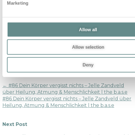
gerhard moser
High Performance
Human
Marketing
Performance
interview
Leadership
Leistungssteigerung
Lukas Mähr
Mentale Stärke
motivation
Olympiasieger
personal base
podcast
Regeneration
resilienz
segeln
Spitzensport
TheBASE
Allow all
Podcast
Unternehmertum
Share This
Allow selection
Deny
Previous Post
←
#86 Dein Körper vergisst nichts – Jelle Zandveld
über Heilung, Atmung & Menschlichkeit | the b.a.s.e
#86 Dein Körper vergisst nichts – Jelle Zandveld über
Heilung, Atmung & Menschlichkeit | the b.a.s.e
Next Post