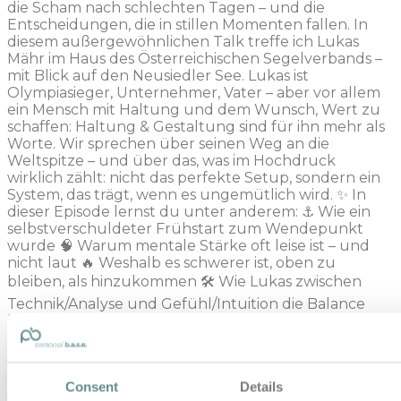
die Scham nach schlechten Tagen – und die
Entscheidungen, die in stillen Momenten fallen. In
diesem außergewöhnlichen Talk treffe ich Lukas
Mähr im Haus des Österreichischen Segelverbands –
mit Blick auf den Neusiedler See. Lukas ist
Olympiasieger, Unternehmer, Vater – aber vor allem
ein Mensch mit Haltung und dem Wunsch, Wert zu
schaffen: Haltung & Gestaltung sind für ihn mehr als
Worte. Wir sprechen über seinen Weg an die
Weltspitze – und über das, was im Hochdruck
wirklich zählt: nicht das perfekte Setup, sondern ein
System, das trägt, wenn es ungemütlich wird. ✨ In
dieser Episode lernst du unter anderem: ⚓ Wie ein
selbstverschuldeter Frühstart zum Wendepunkt
wurde 🧠 Warum mentale Stärke oft leise ist – und
nicht laut 🔥 Weshalb es schwerer ist, oben zu
bleiben, als hinzukommen 🛠️ Wie Lukas zwischen
Technik/Analyse und Gefühl/Intuition die Balance
hält 🥤 Warum Basics wie Wasser, Ernährung,
Regeneration langweilig – aber spielentscheidend
sind 👥 Weshalb du für die letzten Prozent die besten
Menschen um dich herum brauchst 🎯 Wie
Consent
Details
“prozessorientiert bleiben” in Wahrheit zu den