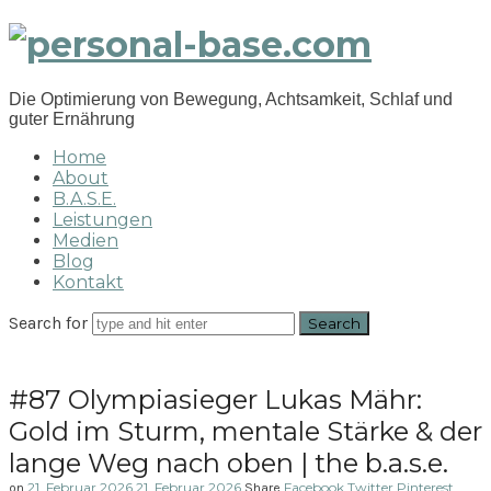
personal-
base.com
Die Optimierung von Bewegung, Achtsamkeit, Schlaf und
guter Ernährung
Home
About
B.A.S.E.
Leistungen
Medien
Blog
Kontakt
Search for
#87 Olympiasieger Lukas Mähr:
Gold im Sturm, mentale Stärke & der
lange Weg nach oben | the b.a.s.e.
21. Februar 2026
21. Februar 2026
Facebook
Twitter
Pinterest
on
Share