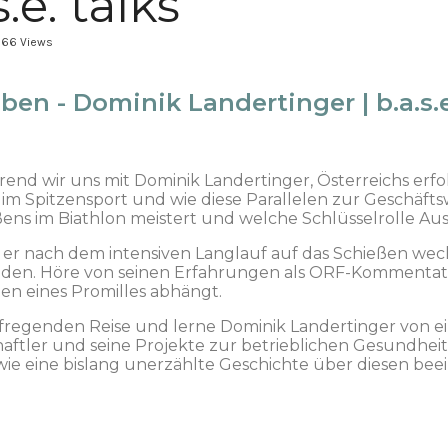
.e. talks
166 Views
en - Dominik Landertinger | b.a.s.e
hrend wir uns mit Dominik Landertinger, Österreichs erf
 im Spitzensport und wie diese Parallelen zur Geschäfts
ens im Biathlon meistert und welche Schlüsselrolle Aus
n er nach dem intensiven Langlauf auf das Schießen we
iden. Höre von seinen Erfahrungen als ORF-Kommentat
len eines Promilles abhängt.
r aufregenden Reise und lerne Dominik Landertinger von
chaftler und seine Projekte zur betrieblichen Gesundhei
wie eine bislang unerzählte Geschichte über diesen be