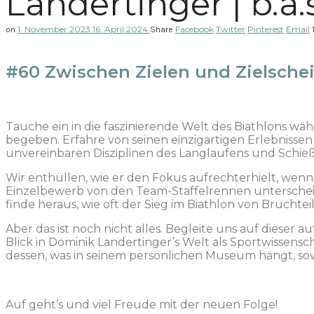
Landertinger | b.a.s
1. November 2023
16. April 2024
Facebook
Twitter
Pinterest
Email
on
Share
#60 Zwischen Zielen und Zielscheib
Tauche ein in die faszinierende Welt des Biathlons wä
begeben. Erfahre von seinen einzigartigen Erlebnissen
unvereinbaren Disziplinen des Langlaufens und Schieß
Wir enthüllen, wie er den Fokus aufrechterhielt, wen
Einzelbewerb von den Team-Staffelrennen untersche
finde heraus, wie oft der Sieg im Biathlon von Bruchtei
Aber das ist noch nicht alles. Begleite uns auf diese
Blick in Dominik Landertinger’s Welt als Sportwissens
dessen, was in seinem persönlichen Museum hängt, so
Auf geht’s und viel Freude mit der neuen Folge!