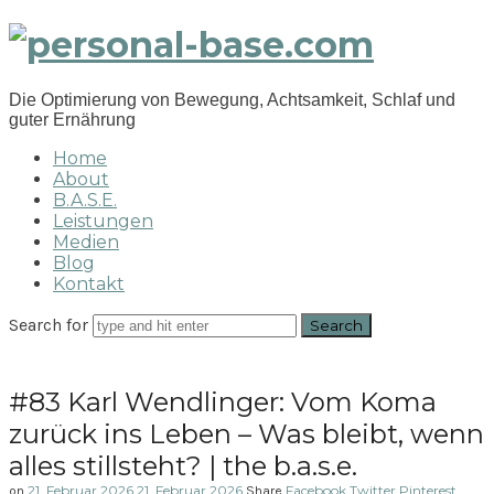
personal-
base.com
Die Optimierung von Bewegung, Achtsamkeit, Schlaf und
guter Ernährung
Home
About
B.A.S.E.
Leistungen
Medien
Blog
Kontakt
Search for
#83 Karl Wendlinger: Vom Koma
zurück ins Leben – Was bleibt, wenn
alles stillsteht? | the b.a.s.e.
21. Februar 2026
21. Februar 2026
Facebook
Twitter
Pinterest
on
Share