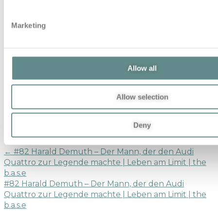
interview
Karl Wendlinger
Karl Wendlinger Interview
Karl Wendlinger Koma
Le Mans Pilot
Mentale Stärke
Marketing
Mercedes Junior Team
Michael Schumacher
Teamkollege
Monaco Grand Prix Crash
Motorsport
Legende
Motorsport Podcast deutsch
Peak
Performance Mindset
podcast
Resilienz nach Unfall
Allow all
Risiko Motorsport
the b.a.s.e. Talk
Share This
Allow selection
Deny
Previous Post
←
#82 Harald Demuth – Der Mann, der den Audi
Quattro zur Legende machte | Leben am Limit | the
b.a.s.e
#82 Harald Demuth – Der Mann, der den Audi
Quattro zur Legende machte | Leben am Limit | the
b.a.s.e