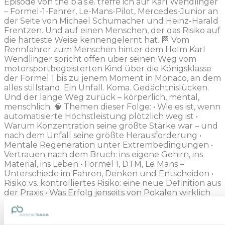
Episode von the b.a.s.e. treffe ich auf Karl Wendlinger
– Formel-1-Fahrer, Le-Mans-Pilot, Mercedes-Junior an
der Seite von Michael Schumacher und Heinz-Harald
Frentzen. Und auf einen Menschen, der das Risiko auf
die härteste Weise kennengelernt hat. 🏁 Vom
Rennfahrer zum Menschen hinter dem Helm Karl
Wendlinger spricht offen über seinen Weg vom
motorsportbegeisterten Kind über die Königsklasse
der Formel 1 bis zu jenem Moment in Monaco, an dem
alles stillstand. Ein Unfall. Koma. Gedächtnislücken.
Und der lange Weg zurück – körperlich, mental,
menschlich. 🧠 Themen dieser Folge: • Wie es ist, wenn
automatisierte Höchstleistung plötzlich weg ist •
Warum Konzentration seine größte Stärke war – und
nach dem Unfall seine größte Herausforderung •
Mentale Regeneration unter Extrembedingungen •
Vertrauen nach dem Bruch: ins eigene Gehirn, ins
Material, ins Leben • Formel 1, DTM, Le Mans –
Unterschiede im Fahren, Denken und Entscheiden •
Risiko vs. kontrolliertes Risiko: eine neue Definition aus
der Praxis • Was Erfolg jenseits von Pokalen wirklich
bedeutet • Warum „Nie aufgeben“ kein
Kalenderspruch ist • Das Museum des Lebens: Welche
Bilder am Ende wirklich zählen 🔥 Eine Geschichte