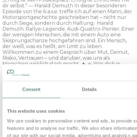
dir selbst.“ — Harald Demuth In dieser besonderen
Episode von the b.a.s.e. treffe ich auf einen Mann, der
Motorsportgeschichte geschrieben hat – nicht nur
durch Siege, sondern durch Haltung: Harald
Demuth. Rallye-Legende. Audi-Quattro-Pionier. Einer
der wenigen Menschen, die mit einem Auto eine
Skisprungschanze hochgefahren sind. Ein Mensch,
der weiß, was es heißt, am Limit zu leben.
Willkommen zu einem Gespräch über Mut, Demut,
Risiko, Vertrauen – und darüber, was uns als
Menschen wirklich stark macht. 🔥 🚗 Was dich in
dieser Episode erwartet: • Die frühen Jahre: Warum
Geschwindigkeit für Harald schon als Kind mehr war
als „Tempo“. • Angst vs. Respekt: Weshalb Angst ein
schlechter Ratgeber ist – und Respekt über Leben,
Consent
Details
Leistung und Erfolg entscheidet. • Leben am
Limit: Rallye ohne Auslaufzonen, Entscheidungen in
Millisekunden und die Frage: Wie bleibe ich ruhig,
wenn kein Raum für Fehler bleibt? • Der Audi-
This website uses cookies
Quattro-Mythos: Geheime Tests, technische
We use cookies to personalise content and ads, to provide s
Revolutionen und echte Pionierarbeit „auf der
grünen Wiese“. • Der Crash: Ein Testunfall, ein
features and to analyse our traffic. We also share informatio
Krankenhaus, ein Zettel mit „Plus“ und „Minus“ – und
of our site with our social media, advertising and analytics 