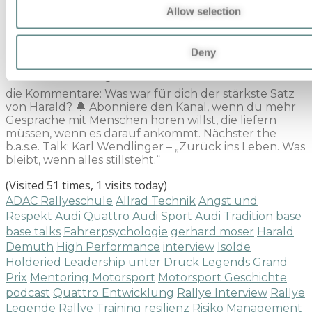
brenzlig wurde.“ ✨ „Der Sieg ist eine Beigabe. Wichtig
Allow selection
ist: Habe ich heute mein Bestes gegeben?“ ✨ „Leben
am Limit heißt, die Kontrolle zu behalten, wenn
Millimeter entscheiden.“ 📡 the b.a.s.e. – The Human
Deny
System that works when it matters most 🎧 Wenn dir
dieser Talk etwas gibt: 👍 Like das Video 💬 Schreib in
die Kommentare: Was war für dich der stärkste Satz
von Harald? 🔔 Abonniere den Kanal, wenn du mehr
Gespräche mit Menschen hören willst, die liefern
müssen, wenn es darauf ankommt. Nächster the
b.a.s.e. Talk: Karl Wendlinger – „Zurück ins Leben. Was
bleibt, wenn alles stillsteht.“
(Visited 51 times, 1 visits today)
ADAC Rallyeschule
Allrad Technik
Angst und
Respekt
Audi Quattro
Audi Sport
Audi Tradition
base
base talks
Fahrerpsychologie
gerhard moser
Harald
Demuth
High Performance
interview
Isolde
Holderied
Leadership unter Druck
Legends Grand
Prix
Mentoring Motorsport
Motorsport Geschichte
podcast
Quattro Entwicklung
Rallye Interview
Rallye
Legende
Rallye Training
resilienz
Risiko Management