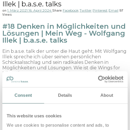
Illek | b.a.s.e. talks
1. März 2021
16. April 2024
Facebook
Twitter
Pinterest
Email
on
Share
97
Views
#18 Denken in Möglichkeiten und
Lösungen | Mein Weg - Wolfgang
Illek | b.a.s.e. talks
Ein b.a.s.e. talk der unter die Haut geht. Mit Wolfgang
Illek spreche ich über seinen persönlichen
Schicksalsschlag und sein radikales Denken in
Möglichkeiten und Lösungen. Wie ist die Wings for
Life Stiftung entstanden und wo steht die Forschung
aktuell? Auf diese Fragen gibt Wolfgang Illek in
diesen Talk spannende Einblicke. Mit dem Wings for
Life World Run kann jeder Einzelne die Stiftung zu
100% unterstützen. GEMEINSAM FÜR DIE GUTE
Consent
Details
About
SACHE!
This website uses cookies
Zu Gast bei Gerhard Moser: Mag. Wolfgang Illek,
We use cookies to personalise content and ads, to
Leiter Fundraising Wings for Life