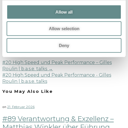
Previous Post
Allow all
←
#17 Leistungsfähigkeit | Lernen vom Spitzensport –
Lizz Görgl | b.a.s.e. talks
#17 Leistungsfähigkeit | Lernen vom Spitzensport -
Allow selection
Lizz Görgl | b.a.s.e. talks
Deny
Next Post
#20 High Speed und Peak Performance – Gilles
Roulin | b.a.s.e. talks
→
#20 High Speed und Peak Performance - Gilles
Roulin | b.a.s.e. talks
You May Also Like
21. Februar 2026
on
#89 Verantwortung & Exzellenz –
Matthias Winkler über Führung