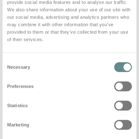
(https://www.wingsforlife.com)
provide social media features and to analyse our traffic.
We also share information about your use of our site with
Moderation: DI (FH) Gerhard Moser
our social media, advertising and analytics partners who
(https://linktr.ee/basetalks)
may combine it with other information that you’ve
provided to them or that they’ve collected from your use
of their services.
Der Österreichische Extremsportler mit Affinität zur
Peak Performance in allen Lebenslagen, holt sich
spannende Gesprächspartner vor sein Mikrophon
und lädt zum gemeinsamen Talk über
Consent
Stressmanagement, Resilienz und
Necessary
Selection
Leistungssteigerung.
(Visited 97 times, 1 visits today)
Preferences
base
base talks
gerhard moser
interview
Lösungen
Mindset
Möglichkeiten
personal base
podcast
Red
Bull
Wings for Life
Wolfgang Illek
World Run
Statistics
Share This
Marketing