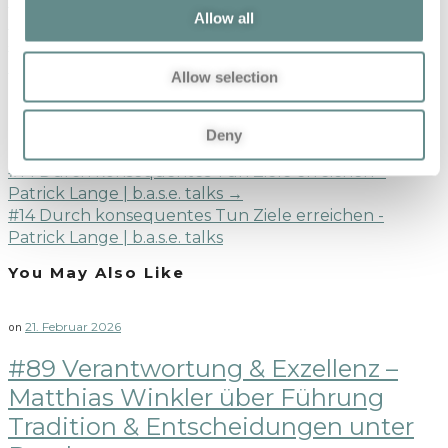
←
#12 Mentale Stärke und die Kraft des Loslassens –
Allow all
Laura Kraihamer | b.a.s.e. talks
#12 Mentale Stärke und die Kraft des Loslassens -
Laura Kraihamer | b.a.s.e. talks
Allow selection
Next Post
Deny
#14 Durch konsequentes Tun Ziele erreichen –
Patrick Lange | b.a.s.e. talks
→
#14 Durch konsequentes Tun Ziele erreichen -
Patrick Lange | b.a.s.e. talks
You May Also Like
21. Februar 2026
on
#89 Verantwortung & Exzellenz –
Matthias Winkler über Führung
Tradition & Entscheidungen unter