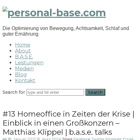
personal-
base.com
Die Optimierung von Bewegung, Achtsamkeit, Schlaf und
guter Ernährung
Home
About
B.A.S.E.
Leistungen
Medien
Blog
Kontakt
Search for
#13 Homeoffice in Zeiten der Krise |
Einblick in einen Großkonzern –
Matthias Klippel | b.a.s.e. talks
18. Januar 2021
16. April 2024
Facebook
Twitter
Pinterest
Email
on
Share