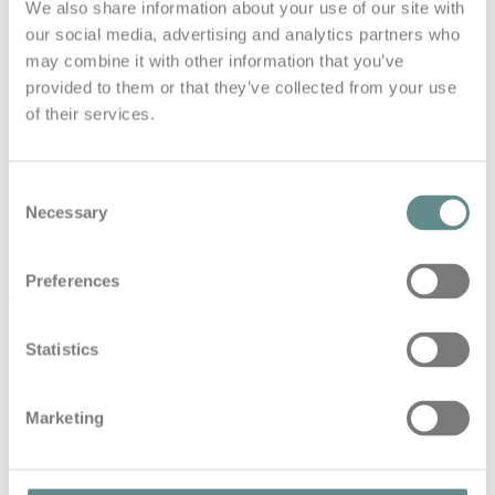
We also share information about your use of our site with
our social media, advertising and analytics partners who
Der Österreichische Extremsportler mit Affinität zur
may combine it with other information that you’ve
Peak Performance in allen Lebenslagen, holt sich
spannende Gesprächspartner vor sein Mikrophon
provided to them or that they’ve collected from your use
und lädt zum gemeinsamen Talk über
of their services.
Stressmanagement, Resilienz und
Leistungssteigerung.
(Visited 69 times, 1 visits today)
Consent
Necessary
base
base talks
Cooperate Health
Corona
gerhard
Selection
moser
Home Office
Human Resources
interview
Kommunikation
Krise
Leadership
Pandemie
personal
Preferences
base
podcast
Prävention
resilienz
SAP
stressmanagement
Statistics
Share This
Marketing
Previous Post