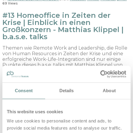
69 Views
#13 Homeoffice in Zeiten der
Krise | Einblick in einen
Großkonzern - Matthias Klippel |
b.a.s.e. talks
Themen wie Remote Work and Leadership, die Rolle
von Human Resources in Zeiten der Krise und eine
erfolgreiche Work-Life-Integration sind nur einige
Punkte dieses b.a.s.e. talks mit Matthias Klippel von
SAP. Auch 2021 wurde SAP wieder als attraktiver
Arbeitgeber ausgezeichnet und dies wird bei den
Einblicken in diesen Großkonzern schnell sichtbar.
Consent
Details
About
Zu Gast bei Gerhard Moser: Matthias Klippel –
Director HANA Enterprise Cloud EMEA North SAP SE
This website uses cookies
Moderation: DI (FH) Gerhard Moser
We use cookies to personalise content and ads, to
(https://www.personal-base.com)
provide social media features and to analyse our traffic.