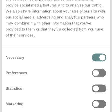
Moderation: DI (FH) Gerhard Moser
provide social media features and to analyse our traffic.
(https://www.personal-base.com)
We also share information about your use of our site with
our social media, advertising and analytics partners who
Der Österreichische Extremsportler mit Affinität zur
may combine it with other information that you’ve
Peak Performance in allen Lebenslagen, holt sich
provided to them or that they’ve collected from your use
spannende Gesprächspartner vor sein Mikrophon
of their services.
und lädt zum gemeinsamen Talk über
Stressmanagement, Resilienz und
Leistungssteigerung.
Consent
(Visited 141 times, 1 visits today)
Necessary
Selection
base
base talks
gerhard moser
GT4
High
Performance
interview
KTM
Laura Kraihamer
Leistungssteigerung
Loslassen
Mental Health
Preferences
Mentale Stärke
Motorsport
Nürburgring
personal
base
podcast
Regeneration
Rennfahrerin
Rennsport
Statistics
stressmanagement
XBOW
Share This
Marketing