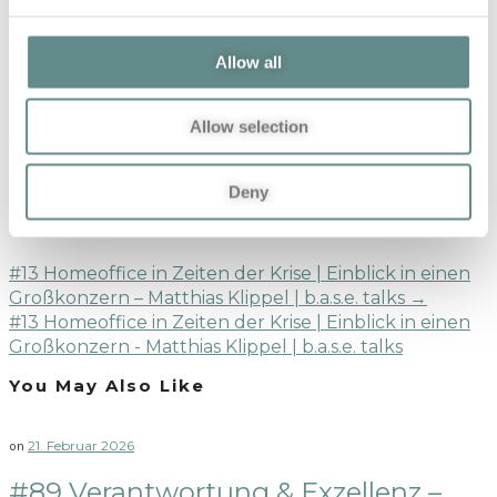
Previous Post
Allow all
←
#11 90 Minuten: Fight Fokus Immerweiter – René
Vollath | b.a.s.e. talks
Allow selection
#11 90 Minuten: Fight Fokus Immerweiter - René
Vollath | b.a.s.e. talks
Deny
Next Post
#13 Homeoffice in Zeiten der Krise | Einblick in einen
Großkonzern – Matthias Klippel | b.a.s.e. talks
→
#13 Homeoffice in Zeiten der Krise | Einblick in einen
Großkonzern - Matthias Klippel | b.a.s.e. talks
You May Also Like
21. Februar 2026
on
#89 Verantwortung & Exzellenz –