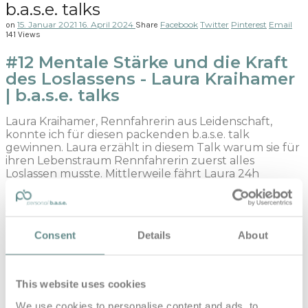
b.a.s.e. talks
15. Januar 2021
16. April 2024
Facebook
Twitter
Pinterest
Email
on
Share
141 Views
#12 Mentale Stärke und die Kraft
des Loslassens - Laura Kraihamer
| b.a.s.e. talks
Laura Kraihamer, Rennfahrerin aus Leidenschaft,
konnte ich für diesen packenden b.a.s.e. talk
gewinnen. Laura erzählt in diesem Talk warum sie für
ihren Lebenstraum Rennfahrerin zuerst alles
Loslassen musste. Mittlerweile fährt Laura 24h
Rennen in der grünen Hölle – Nürburgring. Welche
Stärken sie als Frau im Motorsport ausmachen und
welche Rolle Mentale Stärke spielt verrät sie auch in
diesem Talk.
Consent
Details
About
Zu Gast bei Gerhard Moser: Laura Kraihamer –
This website uses cookies
Rennfahrerin
We use cookies to personalise content and ads, to