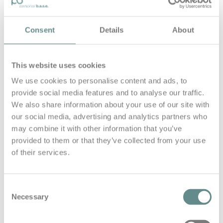
#2 Unternehmensglück - Vanessa
Freitag | b.a.s.e. talks
Consent
Details
About
Unternehmensglück: Warum glückliche
Unternehmen jetzt in der Krise widerstandsfähiger
sind und was sie anders machen
This website uses cookies
We use cookies to personalise content and ads, to
provide social media features and to analyse our traffic.
Host: Dipl.-Wirt.-Ing. (FH) Gerhard Moser
We also share information about your use of our site with
(https://www.personal-base.com)
our social media, advertising and analytics partners who
Gast: Vanessa Freitag, MBA – Glückssuche bei Vanessa
may combine it with other information that you’ve
Freitag (https://www.glueckssuche.de)
provided to them or that they’ve collected from your use
(Visited 104 times, 1 visits today)
of their services.
base
base talks
gerhard moser
Glück
Göttingen
interview
Krise
Leadership
Meditation
personal base
podcast
resilienz
stressmanagement
Universität
Consent
Unternehmen
Unternehmensglück
Vanessa Freitag
Necessary
Selection
ZEN