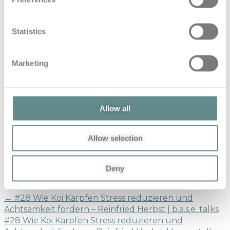
und lädt zum gemeinsamen Talk über
Stressmanagement, Resilienz und
Leistungssteigerung.
Statistics
(Visited 97 times, 1 visits today)
Atlantik
base
base talks
Ciara Burns
Eugenijus
Marketing
Kaniusas
Expedition
gerhard moser
Herzratenvariabilität
hrv
interview
Leistungssteigerung
personal base
podcast
Regeneration
resilienz
Sience
stress
Allow all
stressmanagement
TU Wien
Share This
Allow selection
Deny
Previous Post
←
#28 Wie Koi Karpfen Stress reduzieren und
Achtsamkeit fördern – Reinfried Herbst | b.a.s.e. talks
#28 Wie Koi Karpfen Stress reduzieren und