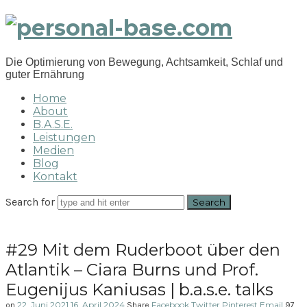
personal-
base.com
Die Optimierung von Bewegung, Achtsamkeit, Schlaf und
guter Ernährung
Home
About
B.A.S.E.
Leistungen
Medien
Blog
Kontakt
Search for
#29 Mit dem Ruderboot über den
Atlantik – Ciara Burns und Prof.
Eugenijus Kaniusas | b.a.s.e. talks
22. Juni 2021
16. April 2024
Facebook
Twitter
Pinterest
Email
on
Share
97