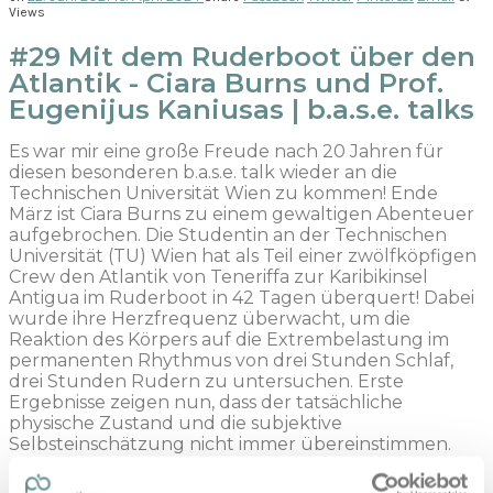
Views
#29 Mit dem Ruderboot über den
Atlantik - Ciara Burns und Prof.
Eugenijus Kaniusas | b.a.s.e. talks
Es war mir eine große Freude nach 20 Jahren für
diesen besonderen b.a.s.e. talk wieder an die
Technischen Universität Wien zu kommen! Ende
März ist Ciara Burns zu einem gewaltigen Abenteuer
aufgebrochen. Die Studentin an der Technischen
Universität (TU) Wien hat als Teil einer zwölfköpfigen
Crew den Atlantik von Teneriffa zur Karibikinsel
Antigua im Ruderboot in 42 Tagen überquert! Dabei
wurde ihre Herzfrequenz überwacht, um die
Reaktion des Körpers auf die Extrembelastung im
permanenten Rhythmus von drei Stunden Schlaf,
drei Stunden Rudern zu untersuchen. Erste
Ergebnisse zeigen nun, dass der tatsächliche
physische Zustand und die subjektive
Selbsteinschätzung nicht immer übereinstimmen.
Viel Spaß mit dem Erfahrungen dieses besonderen