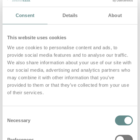
Abenteuers von Ciara Burns und der Interpretation
und Analyse der Messdaten von Prof. Eugenijus
Kaniusas.
Consent
Details
About
Zu Gast bei Gerhard Moser:
This website uses cookies
Ciara Burns – Studentin Biomedical Engineering TU
We use cookies to personalise content and ads, to
Wien
provide social media features and to analyse our traffic.
We also share information about your use of our site with
Ao.Univ.Prof. Dipl.-Ing. Dr.techn. habil. Eugenijus
our social media, advertising and analytics partners who
Kaniusas – TU Wien – Institute of Electrodynamics,
Microwave and Circuit Engineering
may combine it with other information that you’ve
provided to them or that they’ve collected from your use
of their services.
Moderation: DI (FH) Gerhard Moser
(https://linktr.ee/basetalks)
Consent
Necessary
Selection
Der Österreichische Extremsportler mit Affinität zur
Peak Performance in allen Lebenslagen, holt sich
spannende Gesprächspartner vor sein Mikrophon
Preferences