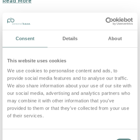
Read More
#86 Dein Körper vergisst nichts –
Jelle Zandveld über Heilung,
Consent
Details
About
Atmung & Menschlichkeit | the
b.a.s.e
This website uses cookies
in
Base Talks
We use cookies to personalise content and ads, to
#86 Dein Körper vergisst nichts – Jelle Zandveld über
provide social media features and to analyse our traffic.
Heilung, Atmung & Menschlichkeit | the b.a.s.e Manchmal
We also share information about your use of our site with
sagt Jelle zu…
our social media, advertising and analytics partners who
may combine it with other information that you’ve
Read More
provided to them or that they’ve collected from your use
of their services.
#85 Skispuren & Lebensspuren –
Philipp Schörghofer über
Consent