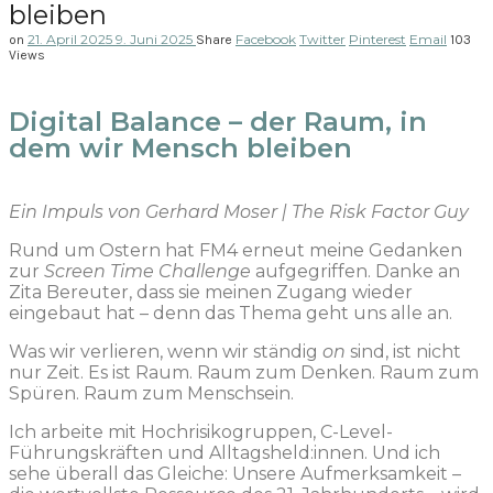
bleiben
21. April 2025
9. Juni 2025
Facebook
Twitter
Pinterest
Email
on
Share
103
Views
Digital Balance – der Raum, in
dem wir Mensch bleiben
Ein Impuls von Gerhard Moser | The Risk Factor Guy
Rund um Ostern hat FM4 erneut meine Gedanken
zur
Screen Time Challenge
aufgegriffen. Danke an
Zita Bereuter, dass sie meinen Zugang wieder
eingebaut hat – denn das Thema geht uns alle an.
Was wir verlieren, wenn wir ständig
on
sind, ist nicht
nur Zeit. Es ist Raum. Raum zum Denken. Raum zum
Spüren. Raum zum Menschsein.
Ich arbeite mit Hochrisikogruppen, C-Level-
Führungskräften und Alltagsheld:innen. Und ich
sehe überall das Gleiche: Unsere Aufmerksamkeit –