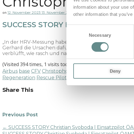
Christophorus Flu
information about your use of
12. November 2023
13. November 2023
Facebook
Twitter
Pinterest
on
Share
other information that you’ve
SUCCESS STORY Manfred Hofer | Ei
Consent
Necessary
Selection
„In der HRV-Messung haben sich die Schlafprobleme, d
Gerhard die Ursachen dafür recht anschaulich näherge
verblüfft, wie rasch und nachhaltig sich dadurch meine
(Visited 394 times, 1 visits today)
Airbus
base
CFV
Christophorus
EC135
Einsatzpilot
Flug
Deny
Regeneration
Rescue Pilot
resilienz
stressmanagemen
Share This
Previous Post
←
SUCCESS STORY Christian Svoboda | Einsatzpilot Ö
SUCCESS STORY Christian Svoboda | Einsatzpilot ÖAM