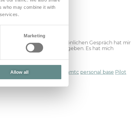
ers who may combine it with
 services.
lugrettung
Marketing
tlich abgezeichnet. Im persönlichen Gespräch hat mir
öglichkeiten an die Hand gegeben. Es hat mich
steigerung
Manfred Hofer
öamtc
personal base
Pilot
Allow all