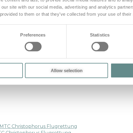
grettung
 our site with our social media, advertising and analytics partn
Email
394 Views
 provided to them or that they’ve collected from your use of their
nsatzpilot ÖAMTC Christophorus F
Preferences
Statistics
ie ich regelmäßig zwischen 3 und 4 Uhr Früh hatte, deu
bracht und mir gleichzeitig sehr praktikable Lösungsm
 Schlafqualität verbessert hat.“
rettung
gerhard moser
HEMS
Hubschrauber
Leistungs
Allow selection
t
AMTC Christophorus Flugrettung
TC Christophorus Flugrettung