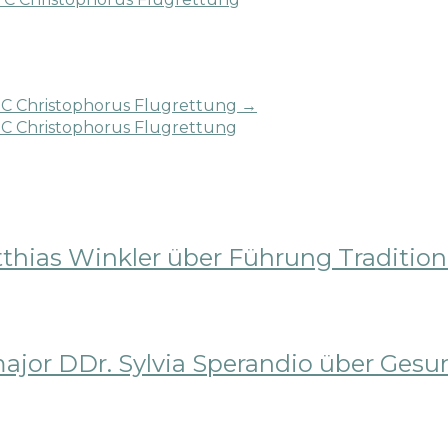
TC Christophorus Flugrettung
→
C Christophorus Flugrettung
tthias Winkler über Führung Traditio
major DDr. Sylvia Sperandio über Ges