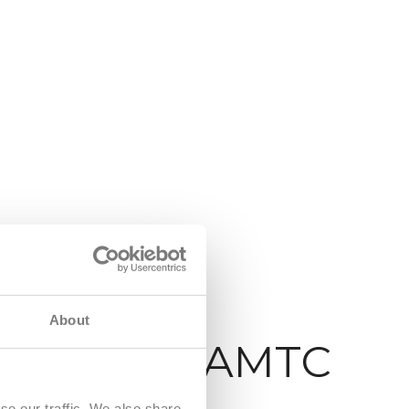
About
atzpilot ÖAMTC
se our traffic. We also share