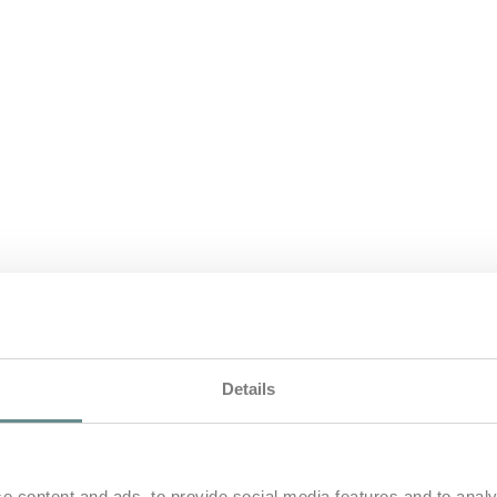
Details
nfred Hofer | Eins
e content and ads, to provide social media features and to analy