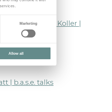
 services.
l – Obstlt Udo Koller |
Marketing
öhnlichen Folge von…
Allow all
| b.a.s.e. talks