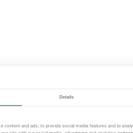
Details
all
e content and ads, to provide social media features and to analy
 our site with our social media, advertising and analytics partn