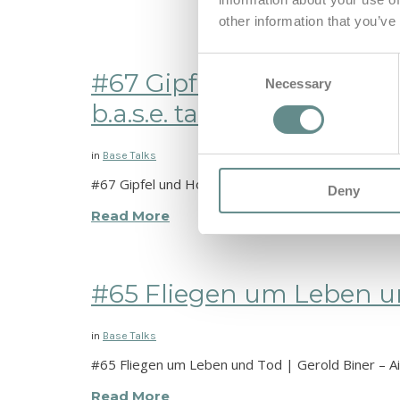
other information that you’ve
Consent
#67 Gipfel und Horizonte
Necessary
Selection
b.a.s.e. talks
in
Base Talks
#67 Gipfel und Horizonte: Der Hubschrauberflug im
Deny
Read More
#65 Fliegen um Leben und 
in
Base Talks
#65 Fliegen um Leben und Tod | Gerold Biner – Ai
Read More