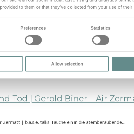
 provided to them or that they’ve collected from your use of their
: Der Hubschrauberflug im Wande
Preferences
Statistics
 Wandel – Obstlt Udo Koller | b.a.s.e. talks In dieser außergew
Allow selection
Tod | Gerold Biner – Air Zermatt 
r Zermatt | b.a.s.e. talks Tauche ein in die atemberaubende…