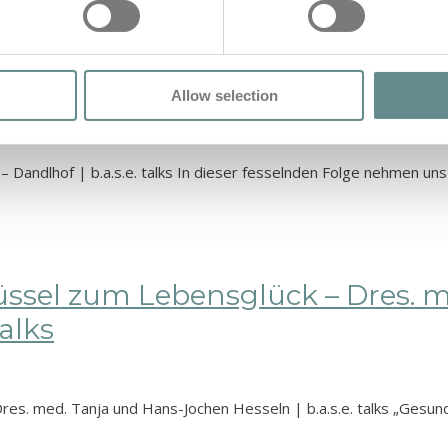
rnährung | Fam. Reiter – Dandlho
Allow selection
– Dandlhof | b.a.s.e. talks In dieser fesselnden Folge nehmen u
üssel zum Lebensglück – Dres. 
talks
es. med. Tanja und Hans-Jochen Hesseln | b.a.s.e. talks „Gesundh