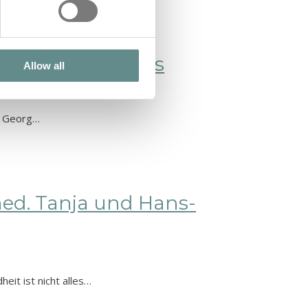
f | b.a.s.e. talks
Allow all
ns Georg…
med. Tanja und Hans-
eit ist nicht alles…