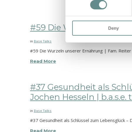
#59 Die Wurzeln unserer E
Deny
in
Base Talks
#59 Die Wurzeln unserer Ernährung | Fam. Reiter 
Read More
#37 Gesundheit als Schl
Jochen Hesseln | b.a.s.e. 
in
Base Talks
#37 Gesundheit als Schlüssel zum Lebensglück – Dr
Read More