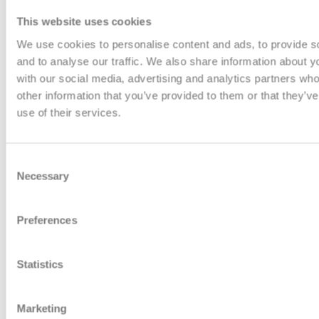
oder erfolgt diese erst innerhalb
von 72 Stunden vor dem Termin,
This website uses cookies
wird der volle Betrag in
Rechnung gestellt. Zusätzlich
We use cookies to personalise content and ads, to provide s
werden die Reisekosten mangels
and to analyse our traffic. We also share information about yo
Stornomöglichkeit weiter
with our social media, advertising and analytics partners wh
verrechnet.
other information that you’ve provided to them or that they’v
5. Warenverkauf durch
use of their services.
personal b.a.s.e. Consulting e.U.
a. Mit dem Warenversand werden
üblicherweise die österreichische
oder deutsche Post bzw.
Consent
Zustelldienste beauftragt. Die
Necessary
Selection
Waren sind in dem vom Zusteller
zugesicherten Ausmaß
versichert.
Preferences
b. Der Warenverkauf erfolgt
unter Eigentumsvorbehalt, d.h.
die über personal b.a.s.e.
Statistics
Consulting e.U. bezogenen
Artikel bleiben bis zur
vollständigen Bezahlung
Marketing
Eigentum von personal b.a.s.e.