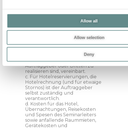
Consulting e.U..
6. Zahlungsbedingungen
a. Die Zahlungsbedingungen
Allow all
gehen aus dem Angebot bzw.
der jeweiligen Rechnung hervor.
b. Ein Tageshonorar wird je
Allow selection
angefangenem Tag für
Besprechungen, Analysen,
Trainingsvorbereitungen und
Deny
sonstigen Aufgaben, die
gemeinsam mit dem
Auftraggeber oder Dritten zu
realisieren sind, vereinbart.
c. Für Hotelreservierungen, die
Hotelrechnung (und für etwaige
Stornos) ist der Auftraggeber
selbst zuständig und
verantwortlich.
d. Kosten für das Hotel,
Übernachtungen, Reisekosten
und Spesen des Seminarleiters
sowie anfallende Raummieten,
Gerätekosten und