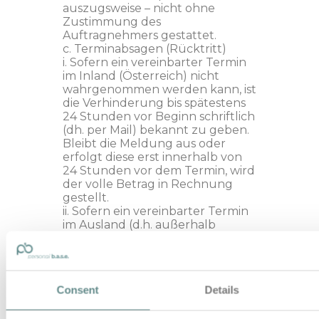
auszugsweise – nicht ohne
Zustimmung des
Auftragnehmers gestattet.
c. Terminabsagen (Rücktritt)
i. Sofern ein vereinbarter Termin
im Inland (Österreich) nicht
wahrgenommen werden kann, ist
die Verhinderung bis spätestens
24 Stunden vor Beginn schriftlich
(dh. per Mail) bekannt zu geben.
Bleibt die Meldung aus oder
erfolgt diese erst innerhalb von
24 Stunden vor dem Termin, wird
der volle Betrag in Rechnung
gestellt.
ii. Sofern ein vereinbarter Termin
im Ausland (d.h. außerhalb
Österreichs) nicht
wahrgenommen werden kann, ist
die Verhinderung bis spätestens 3
Tage (72 Stunden) vor Beginn
Consent
Details
schriftlich (dh. per Mail) bekannt
zu geben. Bleibt die Meldung aus