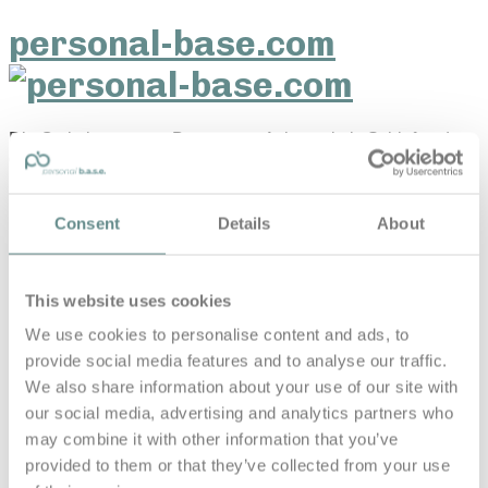
personal-base.com
Die Optimierung von Bewegung, Achtsamkeit, Schlaf und
guter Ernährung
Home
About
Consent
Details
About
B.A.S.E.
Leistungen
Medien
Blog
This website uses cookies
Kontakt
We use cookies to personalise content and ads, to
Search for
provide social media features and to analyse our traffic.
We also share information about your use of our site with
our social media, advertising and analytics partners who
may combine it with other information that you’ve
Volkswagen
Posts Tagged
provided to them or that they’ve collected from your use