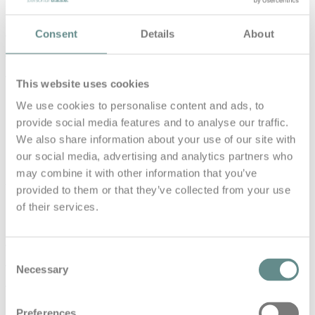
#73 Rudern zum Erfolg:
Consent
Details
About
Spitzensport, Teamarbeit und
Unternehmertum | b.a.s.e. talks
This website uses cookies
in
Base Talks
We use cookies to personalise content and ads, to
#73 Rudern zum Erfolg: Spitzensport, Teamarbeit und
provide social media features and to analyse our traffic.
Unternehmertum | b.a.s.e. talks In dieser Folge der
We also share information about your use of our site with
b.a.s.e. Talks habe ich mich…
our social media, advertising and analytics partners who
may combine it with other information that you’ve
Read More
provided to them or that they’ve collected from your use
of their services.
#66 Racing Dakar, erfolgreich im
Business – Jutta Kleinschmidt |
Consent
Necessary
Selection
b.a.s.e. talks
in
Base Talks
Preferences