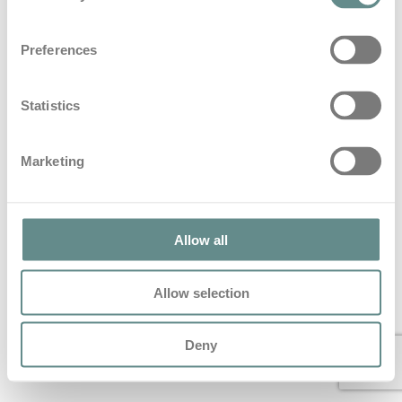
Preferences
#61 Kopf voran im Eiskanal – Janine
Flock | b.a.s.e. talks
Statistics
in
Base Talks
Marketing
#61 Kopf voran im Eiskanal – Janine Flock | b.a.s.e. talks
Tauche ein in die Welt des Skeletonsports mit Janine…
Read More
Allow all
© 2022 All Rights Reserved – personal b.a.s.e.
Allow selection
Deny