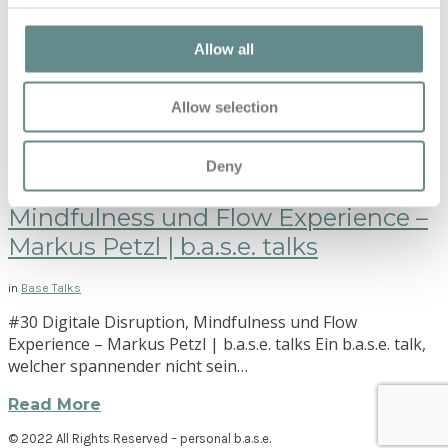
#73 Rudern zum Erfolg: Spitzensport, Teamarbeit und
Unternehmertum | b.a.s.e. talks In dieser Folge der
Allow all
b.a.s.e. Talks habe ich mich…
Read More
Allow selection
Deny
#30 Digitale Disruption,
Mindfulness und Flow Experience –
Markus Petzl | b.a.s.e. talks
in
Base Talks
#30 Digitale Disruption, Mindfulness und Flow
Experience – Markus Petzl | b.a.s.e. talks Ein b.a.s.e. talk,
welcher spannender nicht sein…
Read More
© 2022 All Rights Reserved – personal b.a.s.e.