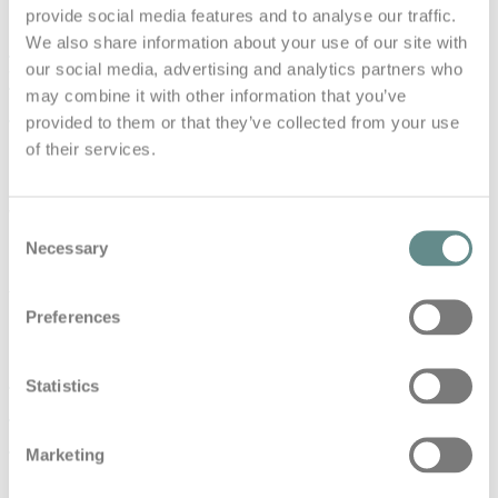
provide social media features and to analyse our traffic.
#75 Wie du vor der Kamera wirklich
We also share information about your use of our site with
our social media, advertising and analytics partners who
wirkst – Georg Wawschinek |
may combine it with other information that you’ve
B.A.S.E. Talks
provided to them or that they’ve collected from your use
of their services.
in
Base Talks
#75 Wie du vor der Kamera wirklich wirkst – Georg
Wawschinek | B.A.S.E. Talks Er hat Persönlichkeiten aus
Consent
Politik, Wirtschaft…
Necessary
Selection
Read More
Preferences
#73 Rudern zum Erfolg:
Statistics
Spitzensport, Teamarbeit und
Unternehmertum | b.a.s.e. talks
Marketing
in
Base Talks