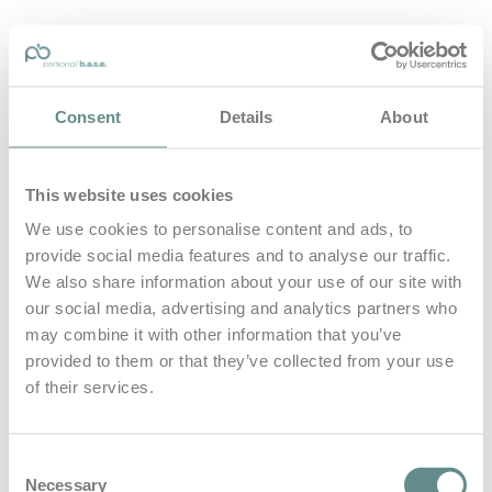
personal-base.com
Consent
Details
About
Die Optimierung von Bewegung, Achtsamkeit, Schlaf und
guter Ernährung
This website uses cookies
Home
About
We use cookies to personalise content and ads, to
B.A.S.E.
provide social media features and to analyse our traffic.
Leistungen
Medien
We also share information about your use of our site with
Blog
our social media, advertising and analytics partners who
Kontakt
may combine it with other information that you’ve
provided to them or that they’ve collected from your use
Search for
of their services.
Business
Posts Tagged
Consent
Necessary
Selection