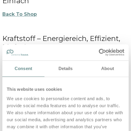
Einfach
Back To Shop
Kraftstoff – Energiereich, Effizient,
Einfach
$
24.90
Consent
Details
About
KRAFTSTOFF – FÜR LEBENSHUNGRIGE
Mit funktionellen Lösungen für die heutige Zeit geben
wir Ihrem Körper die Bausteine, die er braucht: eine
This website uses cookies
nährstoffdichte, basenbildende Ernährung – begleitet
von unterstützenden Maßnahmen.
We use cookies to personalise content and ads, to
provide social media features and to analyse our traffic.
Energiereich
We also share information about your use of our site with
Effizient
our social media, advertising and analytics partners who
Einfach
may combine it with other information that you’ve